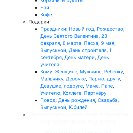
Корзины и букеты
Чай
Кофе
Подарки
Праздники
:
Новый год
,
Рождество
,
День Святого Валентина
,
23
февраля
,
8 марта
,
Пасха
,
9 мая
,
Выпускной
,
День строителя
,
1
сентября
,
День матери
,
День
учителя
Кому
:
Женщине
,
Мужчине
,
Ребёнку
,
Мальчику
,
Девочке
,
Парню, другу
,
Девушке, подруге
,
Маме
,
Папе
,
Учителю
,
Коллеге
,
Партнёру
Повод
:
День рождения
,
Свадьба
,
Выпускной
,
Юбилей
Предлагаем различные варианты
корпоративных подарков
Корпоративным