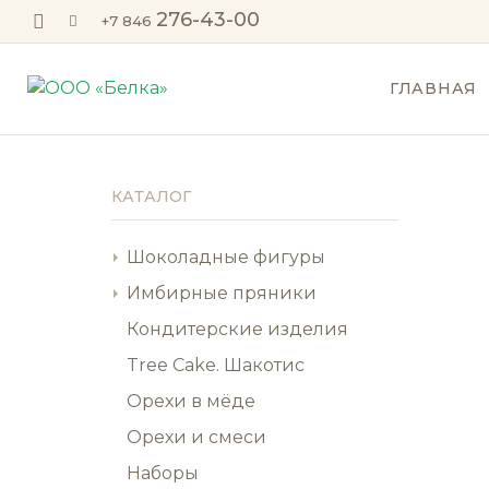
276-43-00
+7 846
ГЛАВНАЯ
КАТАЛОГ
Шоколадные фигуры
Натуральный шоколад
Имбирные пряники
Женщинам
8 марта
Кондитерские изделия
Мужчинам
Мужчинам
Tree Cake. Шакотис
Детям
Сердечки
Орехи в мёде
Влюблённым
Зверюшки
Орехи и смеси
Зверюшки
Собачки
Собачки
Наборы
Петушки и Курочки